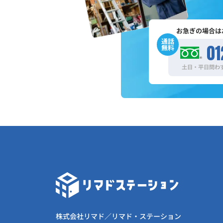
お急ぎの場合は
通話
01
無料
土日・平日問わず
株式会社リマド／リマド・ステーション