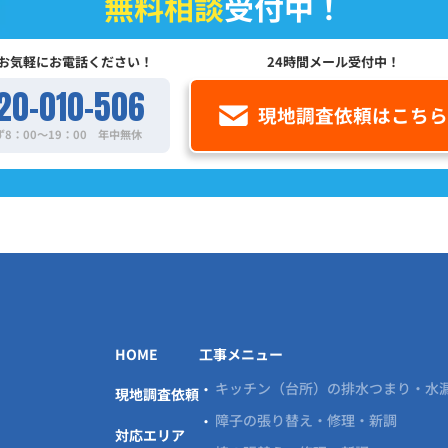
無料相談
受付中！
お気軽にお電話ください！
24時間メール受付中！
20-010-506
現地調査依頼はこち
8：00～19：00
年中無休
HOME
工事メニュー
キッチン（台所）の排水つまり・水
現地調査依頼
障子の張り替え・修理・新調
対応エリア