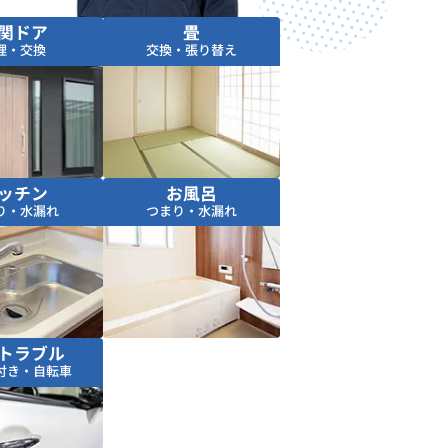
関ドア
畳
理・交換
交換・張り替え
ッチン
お風呂
り・水漏れ
つまり・水漏れ
トラブル
付き・自転車