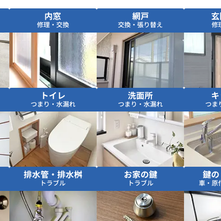
内窓
網戸
玄
修理・交換
交換・張り替え
修
トイレ
洗面所
キ
つまり・水漏れ
つまり・水漏れ
つま
排水管・排水桝
お家の鍵
鍵の
トラブル
トラブル
車・原