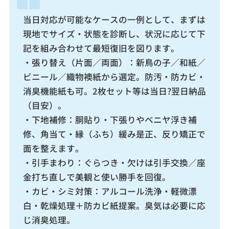
当日対応が可能なケースの一例として、まずは
現地でサイズ・状態を診断し、状況に応じて下
記を組み合わせて最短復旧を図ります。
・張り替え（片面／両面）：新鳥の子／和紙／
ビニール／織物襖紙から選定。防汚・防カビ・
消臭機能紙も可。2枚セット等は当日?翌日納品
（目安）。
・下地補修：胴貼り・下張りやベニヤ浮き補
修、角当て・縁（ふち）緩み是正、反り矯正で
面を整えます。
・引手まわり：ぐらつき・欠けは引手交換／座
金打ち直しで美観と使い勝手を回復。
・カビ・シミ対策：アルコール洗浄・軽微漂
白・乾燥処理＋防カビ紙提案。臭気は必要に応
じ消臭処理。