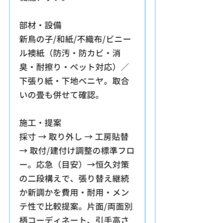
部材・設備
新鳥の子/和紙/不織布/ビニー
ル襖紙（防汚・防カビ・消
臭・耐擦り・ペット対応）／
下張り紙・下地ベニヤ。取合
いの畳も併せて確認。
施工・提案
採寸 → 取り外し → 工房貼替
→ 取付/建付け調整の標準フロ
ー。応急（目安）→恒久対策
の二段構えで、張り替え継続
か新調かを費用・耐用・メン
テ性で比較提案。片面/両面別
柄コーディネート、引手高さ