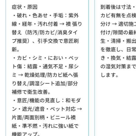
症状・原因
到着後は寸法
・破れ・色あせ・手垢：紫外
カビ有無を点
線・経年・汚れ付着 → 襖 張り
分け → 適切施
替え（防汚/防カビ/消臭タイ
付け/隙間の最
プ推奨）、引手交換で意匠刷
生・清掃・搬
新。
を徹底し、日
・カビ・シミ・におい・ペッ
き・換気・結
ト傷：結露・通気不足・尿シ
の湿気対策ま
ミ → 乾燥処理/防カビ紙へ張
します。
り替え/調湿シート追加/部分
補修で衛生改善。
・意匠/機能の見直し：和モダ
ン・遮光/遮音・ペット対応 →
片面/両面別柄・ビニール襖
紙・準不燃・汚れに強い紙で
機能アップ。