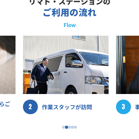
リマド・ステーションの
ご利用の流れ
Flow
らご
2
3
作業スタッフが訪問