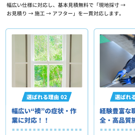
幅広い仕様に対応し、基本見積無料で「現地採寸 →
お見積り → 施工 → アフター」を一貫対応します。
選ばれる理由
02
選ばれ
幅広い“襖”の症状・作
経験豊富な
業に対応！！
全・高品質