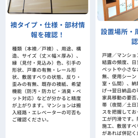
襖タイプ・仕様・部材情
設置場所・
報を確認！
認
種類（本襖／戸襖）、用途、構
戸建／マンショ
造、サイズ（丈×幅×厚み）、
結露の頻度、日
縁（見付・見込み）色、引手の
ペットや小さな
形状、戸車の有無・レール形
無、使用シーン
状、敷居すべりの状態、反り・
室・仏間）、納
歪みの有無、既存の襖紙、希望
げ→翌日納品の
機能（防汚・防カビ・消臭・ペ
家具移動の要否
ット対応）などが分かると精度
帯（夜間／土日
が上がります。マンションは搬
スを把握してお
入経路・エレベーターの可否も
工が円滑です。
ご確認ください。
施工、敷居すべ
があれば併記く