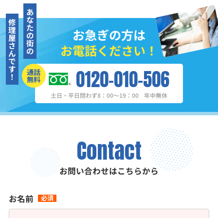
あ
な
修
た
理
お急ぎの方は
の
屋
街
さ
お電話ください！
の
ん
で
す
0120-010-506
通話
！
無料
土日・平日問わず8：00～19：00
年中無休
Contact
お問い合わせはこちらから
お名前
必須