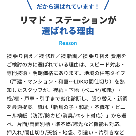
だから選ばれています！
リマド・ステーションが
選ばれる理由
Reason
襖 張り替え／襖 修理／襖 新調／襖 張り替え 費用を
ご検討の方に選ばれている理由は、スピード対応・
専門技術・明朗価格にあります。地域の住宅タイプ
（戸建・マンション・和室～LDKの間仕切り）を熟
知したスタッフが、襖紙・下地（ベニヤ/和紙）・
桟/框・戸車・引手まで劣化診断し、張り替え・新調
を最適提案。紙は「新鳥の子・和紙・不織布・ビニ
ール襖紙（防汚/防カビ/消臭/ペット対応）」から選
べ、片面/両面別柄・準不燃/遮光など機能も対応。
押入れ/間仕切り/天袋・地袋、引違い・片引きなど