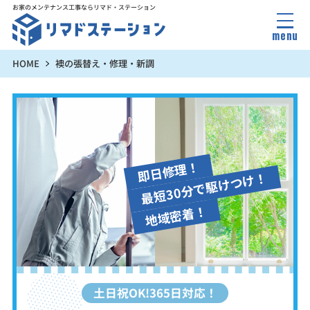
お家のメンテナンス工事なら
リマド・ステーション
menu
HOME
襖の張替え・修理・新調
即日修理！
最短30分で駆けつけ！
地域密着！
土日祝OK!365日対応！